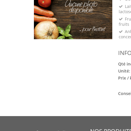
Lai
lactos
Fru
fruits
Anh
conce
INF
Qté in
Unité
Prix /
Consei