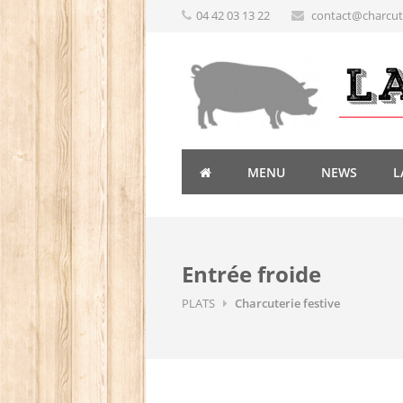
04 42 03 13 22
contact@charcute
MENU
NEWS
L
Entrée froide
PLATS
Charcuterie festive