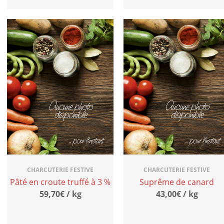
CHARCUTERIE FESTIVE
CHARCUTERIE FESTIVE
Pâté en croute truffé à 3 %
Suprême de canard
59,70€ / kg
43,00€ / kg