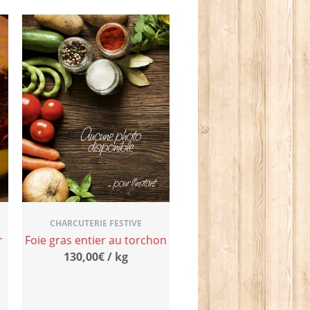
CHARCUTERIE FESTIVE
r
Foie gras entier au torchon
130,00€ / kg