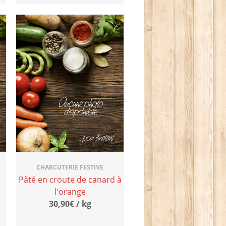
CHARCUTERIE FESTIVE
Pâté en croute de canard à
l'orange
30,90€ / kg