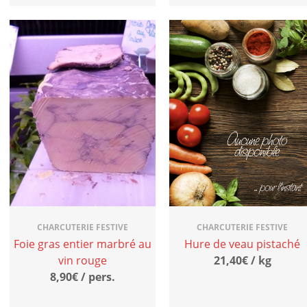
CHARCUTERIE FESTIVE
CHARCUTERIE FESTIVE
Foie gras entier marbré au
Hure de veau pistaché
vin rouge
21,40€ / kg
8,90€ / pers.