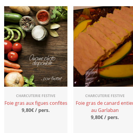
CHARCUTERIE FESTIVE
CHARCUTERIE FESTIVE
Foie gras aux figues confites
Foie gras de canard entie
9,80€ / pers.
au Garlaban
9,80€ / pers.