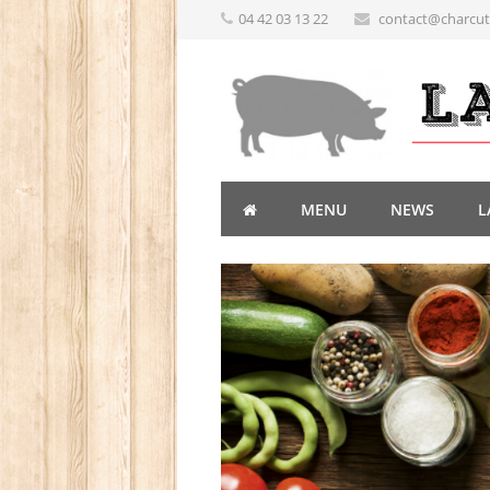
04 42 03 13 22
contact@charcute
MENU
NEWS
L