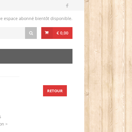
re espace abonné bientôt disponible.
€ 0,00
RETOUR
s
on >