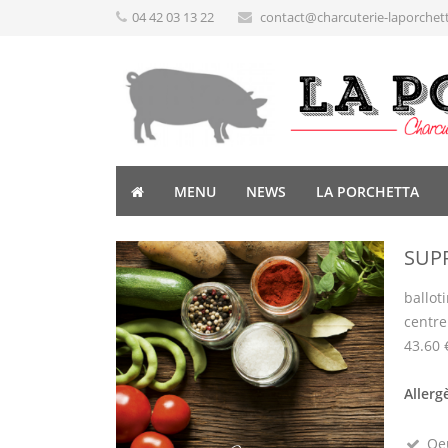
04 42 03 13 22
contact@charcuterie-laporchet
MENU
NEWS
LA PORCHETTA
SUP
ballot
centre
43.60 
Allerg
Oeu