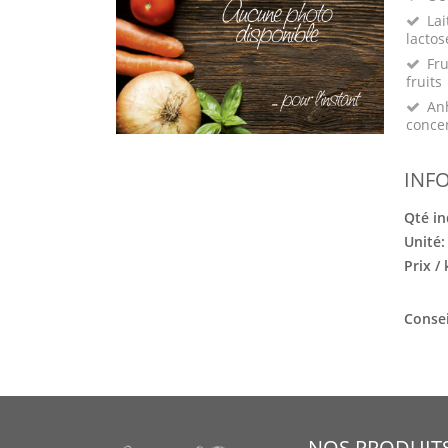
Lai
lactos
Fru
fruits
Anh
conce
INF
Qté in
Unité
Prix /
Consei
NOS PRODUIT